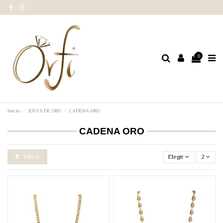
0
Inicio
JOYAS DE ORO
CADENA ORO
CADENA ORO
Filtrar
Elegir
2