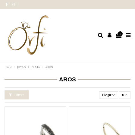
0
Inicio
JOYAS DE PLATA
AROS
AROS
Filtrar
Elegir
6