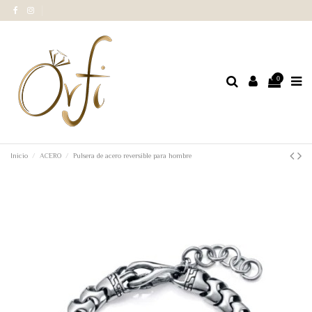
0
Inicio
ACERO
Pulsera de acero reversible para hombre