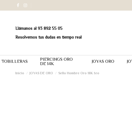
Llámanos al 93 892 55 05
Resolvemos tus dudas en tiempo real
PIERCINGS ORO
TOBILLERAS
JOYAS ORO
JO
DE 14K
Inicio
JOYAS DE ORO
Sello Hombre Oro 18K teo