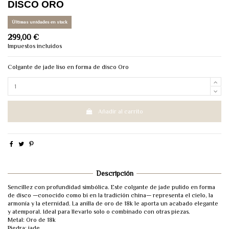
DISCO ORO
Últimas unidades en stock
299,00 €
Impuestos incluidos
Colgante de jade liso en forma de disco Oro
Añadir al carrito
Descripción
Sencillez con profundidad simbólica. Este colgante de jade pulido en forma
de disco —conocido como bi en la tradición china— representa el cielo, la
armonía y la eternidad. La anilla de oro de 18k le aporta un acabado elegante
y atemporal. Ideal para llevarlo solo o combinado con otras piezas.
Metal: Oro de 18k
Piedra: jade