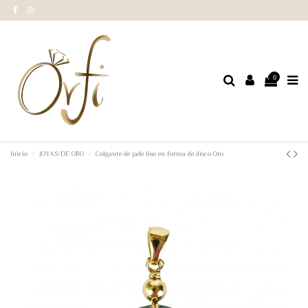
0
Inicio
JOYAS DE ORO
Colgante de jade liso en forma de disco Oro