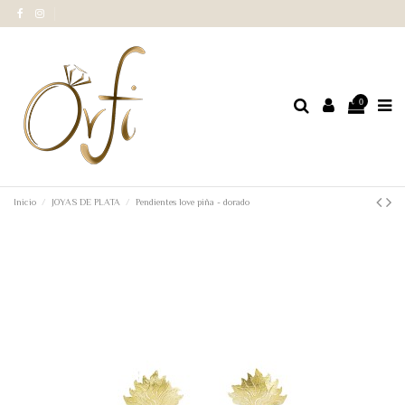
0
Inicio
JOYAS DE PLATA
Pendientes love piña - dorado