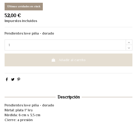
Últimas unidades en stock
52,00 €
Impuestos incluidos
Pendientes love piña - dorado
Añadir al carrito
Descripción
Pendientes love piña - dorado
Metal: plata 1ª ley
Medida: 6 cm x 3,5 cm
Cierre: a presión