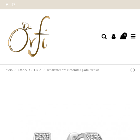
0
Inicio
JOYAS DE PLATA
Pendientes aro circonitas plata bicolor