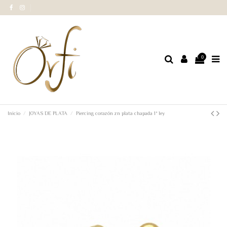
0
Inicio
JOYAS DE PLATA
Piercing corazón zn plata chapada 1ª ley