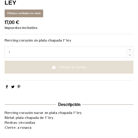
LEY
Últimas unidades en stock
17,00 €
Impuestos incluidos
Piercing corazón zn plata chapada 1ª ley
Añadir al carrito
Descripción
Piercing corazón nacar zn plata chapada 1ª ley
Metal: plata chapada de 1ª ley
Piedras: circonitas
Cierre: a rosaca