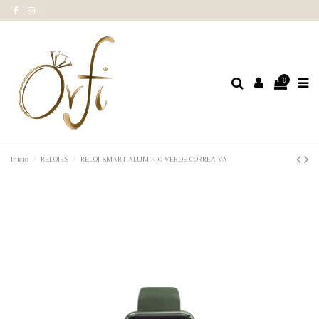
0
Inicio
RELOJES
RELOJ SMART ALUMINIO VERDE CORREA VA