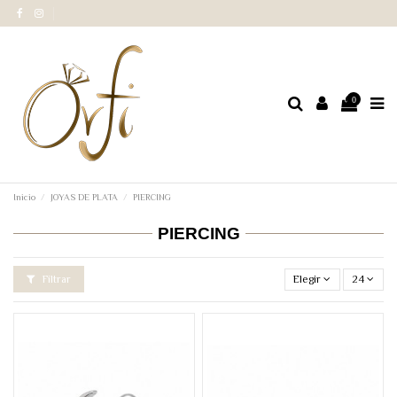
0
Inicio
JOYAS DE PLATA
PIERCING
PIERCING
Filtrar
Elegir
24